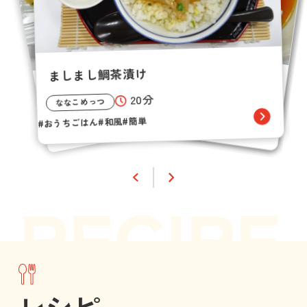
鯛めしのクリームチーズ焼きおにぎり
ましまし鯛茶漬け
鯛めしのクリームチーズ焼きおにぎり
水晶鶏の和風あんかけご飯
ましまし鯛茶漬け
ななこめっつ
ななこめっつ
ななこめっつ
20分
15分
30分
15分
20分
おうちごはん
おうちごはん
おうちごはん
ななこめっつ
ななこめっつ
和風
キャンプ
和風
簡単
簡単
簡単
キャンプ
簡単
和風
おうちごはん
おうちごはん
レシピ