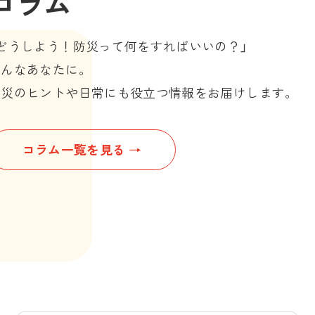
コラム
「どうしよう！防災って何をすればいいの？」
そんなあなたに。
防災のヒントや日常にも役立つ情報をお届けします。
2025.07.01
製品の魅力防災・備え
コラム一覧を見る
活用シーン防災
非常時もアウトドアも、日常
をも支える「マジックライス」
「日常」と
の魅力
を体験― 広
アルファ化米
マジックライス
Market
備蓄
アルファ化
ななこめっ