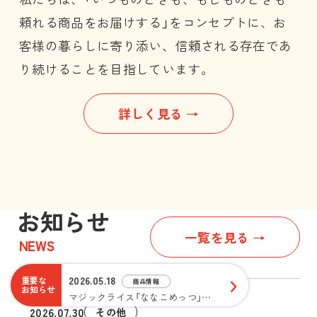
頼れる商品をお届けする」をコンセプトに、お
2026.07.13
その他
第７回 日本子育て支援大賞2026にて「ぽけこめっつシリーズ」が受賞しました！
客様の暮らしに寄り添い、信頼される存在であ
り続けることを目指しています。
2026.06.11
その他
第13回 「震災対策技術展」 大阪に出展
2026.05.18
詳しく見る
商品情報
マジックライス「ななこめっつ」シリーズに新味登場
2026.04.21
その他
第一回災害食アワードにて「まぜこめっつ カレーライス」が最優秀賞を受賞しました！
2026.07.13
その他
お知らせ
第７回 日本子育て支援大賞2026にて「ぽけこめっつシリーズ」が受賞しました！
一覧を見る
2026.06.11
その他
NEWS
第13回 「震災対策技術展」 大阪に出展
2026.05.18
重要な
商品情報
お知らせ
マジックライス「ななこめっつ」シリーズに新味登場
2026.07.30
その他